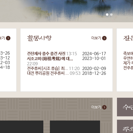
보기
더보기
03-26
건산재사 중수 중건 사진
13:15
2024-06-17
족보에
03-12
2023-10-01
우연히 
시조고비(始祖考妣)에 대...
12-03
제가 
22:09
04-18
전주류
전주류씨[시조 류습] 최...
11:20
2020-02-09
대전 뿌리공원 전주류씨 ...
09:53
2018-12-26
더보기