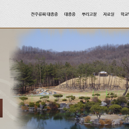
메뉴 건너뛰기
전주류씨 대종중
대종중
뿌리고찰
자료실
학교