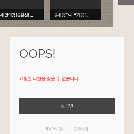
7세 인의공[류윤선]...
9세 증판서 묵계공[...
OOPS!
요청한 파일을 찾을 수 없습니다.
로그인
ID/PW 찾기
회원가입
|