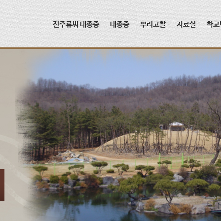
메뉴 건너뛰기
전주류씨 대종중
대종중
뿌리고찰
자료실
학교