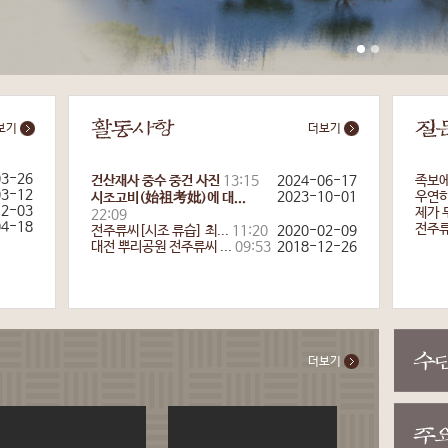
보기
더보기
03-26
건산재사 중수 중건 사진
13:15
2024-06-17
족보에
03-12
2023-10-01
우연히 
시조고비(始祖考妣)에 대...
12-03
제가 
22:09
04-18
전주류
전주류씨[시조 류습] 최...
11:20
2020-02-09
대전 뿌리공원 전주류씨 ...
09:53
2018-12-26
더보기