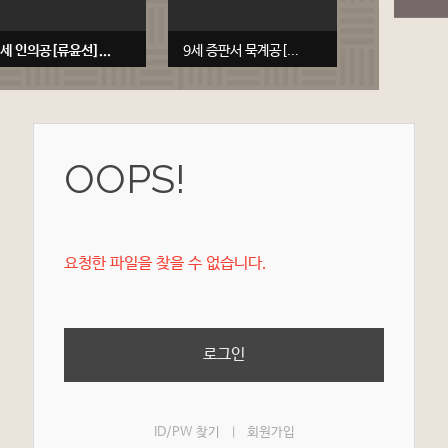
7세 인의공[류윤선]...
9세 증판서 묵계공[...
OOPS!
요청한 파일을 찾을 수 없습니다.
로그인
ID/PW 찾기
회원가입
|