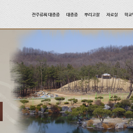
메뉴 건너뛰기
전주류씨 대종중
대종중
뿌리고찰
자료실
학교