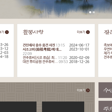
보기
더보기
03-26
건산재사 중수 중건 사진
13:15
2024-06-17
족보에
03-12
2023-10-01
우연히 
시조고비(始祖考妣)에 대...
12-03
제가 
22:09
04-18
전주류
전주류씨[시조 류습] 최...
11:20
2020-02-09
대전 뿌리공원 전주류씨 ...
09:53
2018-12-26
더보기