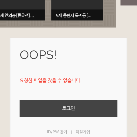
7세 인의공[류윤선]...
9세 증판서 묵계공[...
OOPS!
요청한 파일을 찾을 수 없습니다.
로그인
ID/PW 찾기
회원가입
|