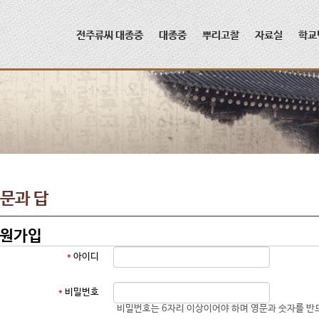
메뉴 건너뛰기
전주류씨 대종중
대종중
뿌리고찰
자료실
학교
문과 답
원가입
*
아이디
*
비밀번호
비밀번호는 6자리 이상이어야 하며 영문과 숫자를 반