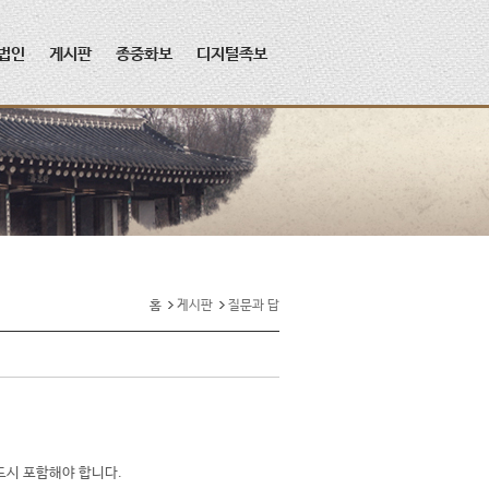
법인
게시판
종중화보
디지털족보
홈
게시판
질문과 답
드시 포함해야 합니다.