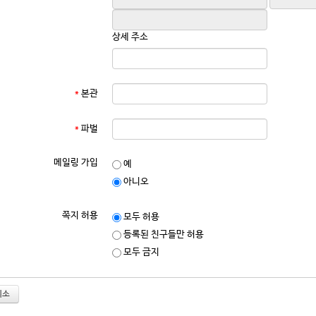
상세 주소
*
본관
*
파벌
메일링 가입
예
아니오
쪽지 허용
모두 허용
등록된 친구들만 허용
모두 금지
취소