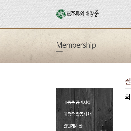
Membership
질
회
대종중 공지사항
대종중 활동사항
일반게시판