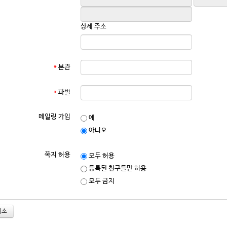
상세 주소
*
본관
*
파벌
메일링 가입
예
아니오
쪽지 허용
모두 허용
등록된 친구들만 허용
모두 금지
취소