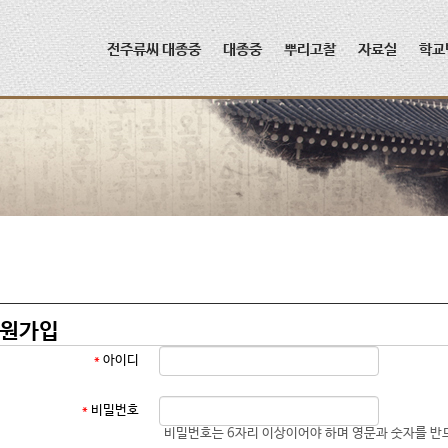
메뉴 건너뛰기
전주류씨 대종중
대종중
뿌리고찰
자료실
학교
원가입
*
아이디
*
비밀번호
비밀번호는 6자리 이상이어야 하며 영문과 숫자를 반