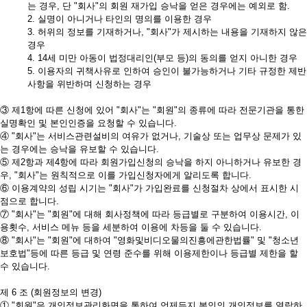
는 경우, 단 "회사"의 회원 재가입 승낙을 얻은 경우에는 예외로 함.
2. 실명이 아니거나 타인의 명의를 이용한 경우
3. 허위의 정보를 기재하거나, "회사"가 제시하는 내용을 기재하지 않은
경우
4. 14세 미만 아동이 법정대리인(부모 등)의 동의를 얻지 아니한 경우
5. 이용자의 귀책사유로 인하여 승인이 불가능하거나 기타 규정한 제반
사항을 위반하며 신청하는 경우
③ 제1항에 따른 신청에 있어 "회사"는 "회원"의 종류에 따라 전문기관을 통한
실명확인 및 본인인증을 요청할 수 있습니다.
④ "회사"는 서비스관련설비의 여유가 없거나, 기술상 또는 업무상 문제가 있
는 경우에는 승낙을 유보할 수 있습니다.
⑤ 제2항과 제4항에 따라 회원가입신청의 승낙을 하지 아니하거나 유보한 경
우, "회사"는 원칙적으로 이를 가입신청자에게 알리도록 합니다.
⑥ 이용계약의 성립 시기는 "회사"가 가입완료를 신청절차 상에서 표시한 시
점으로 합니다.
⑦ "회사"는 "회원"에 대해 회사정책에 따라 등급별로 구분하여 이용시간, 이
용횟수, 서비스 메뉴 등을 세분하여 이용에 차등을 둘 수 있습니다.
⑧ "회사"는 "회원"에 대하여 "영화및비디오물의진흥에관한법률" 및 "청소년
보호법"등에 따른 등급 및 연령 준수를 위해 이용제한이나 등급별 제한을 할
수 있습니다.
제 6 조 (회원정보의 변경)
① "회원"은 개인정보관리화면을 통하여 언제든지 본인의 개인정보를 열람하