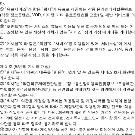
다.
⑤ "유료서비스"라 함은 "회사"가 유료로 제공하는 각종 온라인디지털콘텐츠
(각종 정보콘텐츠, VOD, 아이템 기타 유료콘텐츠를 포함) 및 제반 서비스를 의
미합니다.
⑥ "포인트"라 함은 서비스의 효율적 이용을 위해 회사가 임의로 책정 또는 지
급, 조정할 수 있는 재산적 가치가 없는 "서비스" 상의 가상 데이터를 의미합니
다.
⑦ "게시물"이라 함은 "회원"이 "서비스"를 이용함에 있어 "서비스상"에 게시
한 부호ㆍ문자ㆍ음성ㆍ음향ㆍ화상ㆍ동영상 등의 정보 형태의 글, 사진, 동영
상 및 각종 파일과 링크 등을 의미합니다.
제 3 조 (약관의 게시와 개정)
① "회사"는 이 약관의 내용을 "회원"이 쉽게 알 수 있도록 서비스 초기 화면에
게시합니다.
② "회사"는 "약관의규제에관한법률", "정보통신망이용촉진및정보보호등에관
한법률(이하 "정보통신망법")" 등 관련법을 위배하지 않는 범위에서 이 약관을
개정할 수 있습니다.
③ "회사"가 약관을 개정할 경우에는 적용일자 및 개정사유를 명시하여 현행
약관과 함께 제1항의 방식에 따라 그 개정약관의 적용일자 30일 전부터 적용
일자 전일까지 공지합니다. 다만, 회원에게 불리한 약관의 개정의 경우에는 공
지 외에 일정기간 서비스내 전자우편, 전자쪽지, 로그인시 동의창 등의 전자적
수단을 통해 따로 명확히 통지하도록 합니다.
④ 회사가 전항에 따라 개정약관을 공지 또는 통지하면서 회원에게 30일 기간