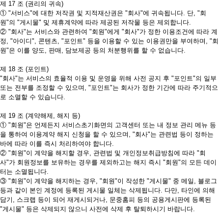
제 17 조 (권리의 귀속)
① "서비스"에 대한 저작권 및 지적재산권은 "회사"에 귀속됩니다. 단, "회
원"의 "게시물" 및 제휴계약에 따라 제공된 저작물 등은 제외합니다.
② "회사"는 서비스와 관련하여 "회원"에게 "회사"가 정한 이용조건에 따라 계
정, "아이디", 콘텐츠, "포인트" 등을 이용할 수 있는 이용권만을 부여하며, "회
원"은 이를 양도, 판매, 담보제공 등의 처분행위를 할 수 없습니다.
제 18 조 (포인트)
"회사"는 서비스의 효율적 이용 및 운영을 위해 사전 공지 후 "포인트"의 일부
또는 전부를 조정할 수 있으며, "포인트"는 회사가 정한 기간에 따라 주기적으
로 소멸할 수 있습니다.
제 19 조 (계약해제, 해지 등)
① "회원"은 언제든지 서비스초기화면의 고객센터 또는 내 정보 관리 메뉴 등
을 통하여 이용계약 해지 신청을 할 수 있으며, "회사"는 관련법 등이 정하는
바에 따라 이를 즉시 처리하여야 합니다.
② "회원"이 계약을 해지할 경우, 관련법 및 개인정보취급방침에 따라 "회
사"가 회원정보를 보유하는 경우를 제외하고는 해지 즉시 "회원"의 모든 데이
터는 소멸됩니다.
③ "회원"이 계약을 해지하는 경우, "회원"이 작성한 "게시물" 중 메일, 블로그
등과 같이 본인 계정에 등록된 게시물 일체는 삭제됩니다. 다만, 타인에 의해
담기, 스크랩 등이 되어 재게시되거나, 문중홈피 등의 공용게시판에 등록된
"게시물" 등은 삭제되지 않으니 사전에 삭제 후 탈퇴하시기 바랍니다.